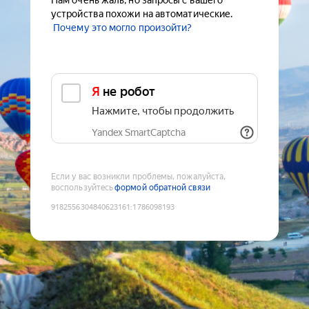
Нам очень жаль, но запросы с вашего
устройства похожи на автоматические.
Почему это могло произойти?
Я не робот
Нажмите, чтобы продолжить
Yandex SmartCaptcha
Если у вас возникли проблемы, пожалуйста,
воспользуйтесь
формой обратной связи
9182556304840623161
:
1786098193