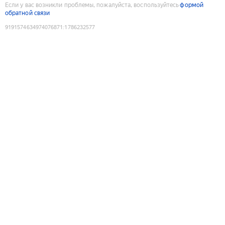
Если у вас возникли проблемы, пожалуйста, воспользуйтесь
формой
обратной связи
9191574634974076871
:
1786232577