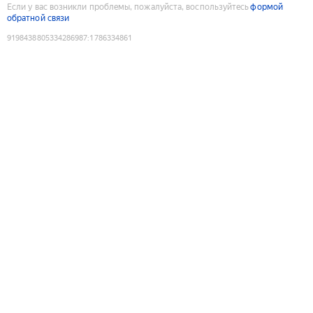
Если у вас возникли проблемы, пожалуйста, воспользуйтесь
формой
обратной связи
9198438805334286987
:
1786334861