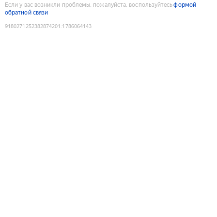
Если у вас возникли проблемы, пожалуйста, воспользуйтесь
формой
обратной связи
9180271252382874201
:
1786064143