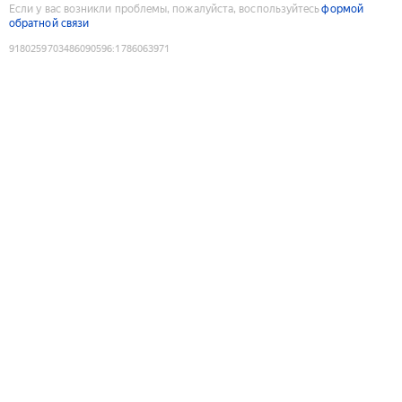
Если у вас возникли проблемы, пожалуйста, воспользуйтесь
формой
обратной связи
9180259703486090596
:
1786063971