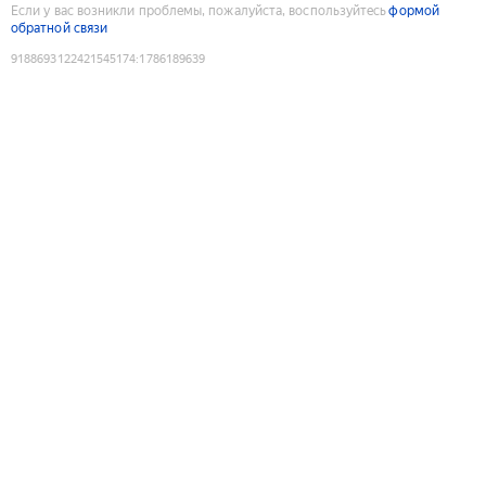
Если у вас возникли проблемы, пожалуйста, воспользуйтесь
формой
обратной связи
9188693122421545174
:
1786189639