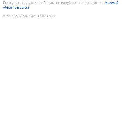
Если у вас возникли проблемы, пожалуйста, воспользуйтесь
формой
обратной связи
9177162813288892824
:
1786017824