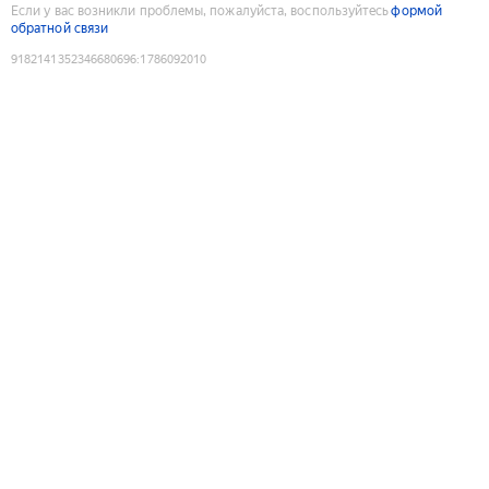
Если у вас возникли проблемы, пожалуйста, воспользуйтесь
формой
обратной связи
9182141352346680696
:
1786092010