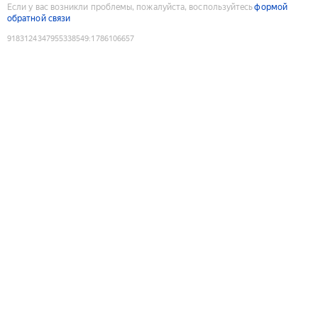
Если у вас возникли проблемы, пожалуйста, воспользуйтесь
формой
обратной связи
9183124347955338549
:
1786106657