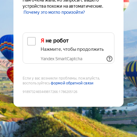
Нам очень жаль, но запросы с вашего
устройства похожи на автоматические.
Почему это могло произойти?
Я не робот
Нажмите, чтобы продолжить
Yandex SmartCaptcha
Если у вас возникли проблемы, пожалуйста,
воспользуйтесь
формой обратной связи
9189732465449817266
:
1786205126