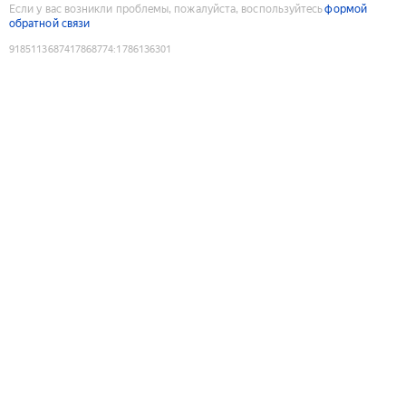
Если у вас возникли проблемы, пожалуйста, воспользуйтесь
формой
обратной связи
9185113687417868774
:
1786136301