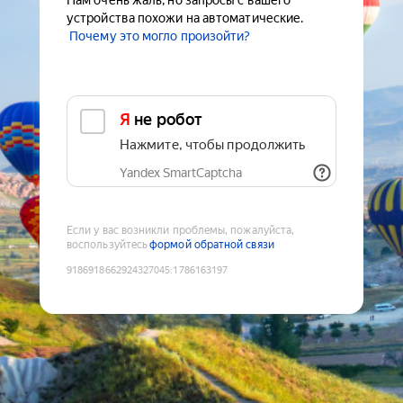
Нам очень жаль, но запросы с вашего
устройства похожи на автоматические.
Почему это могло произойти?
Я не робот
Нажмите, чтобы продолжить
Yandex SmartCaptcha
Если у вас возникли проблемы, пожалуйста,
воспользуйтесь
формой обратной связи
9186918662924327045
:
1786163197