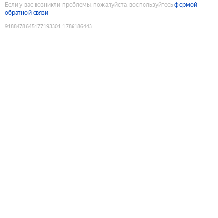
Если у вас возникли проблемы, пожалуйста, воспользуйтесь
формой
обратной связи
9188478645177193301
:
1786186443