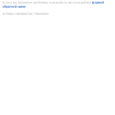
Если у вас возникли проблемы, пожалуйста, воспользуйтесь
формой
обратной связи
9178980119648940746
:
1786044904