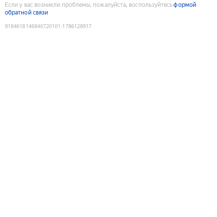
Если у вас возникли проблемы, пожалуйста, воспользуйтесь
формой
обратной связи
9184618146840720101
:
1786128917