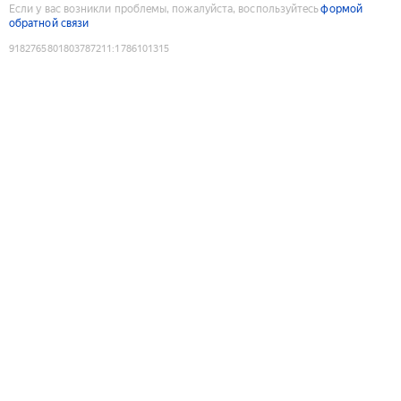
Если у вас возникли проблемы, пожалуйста, воспользуйтесь
формой
обратной связи
9182765801803787211
:
1786101315