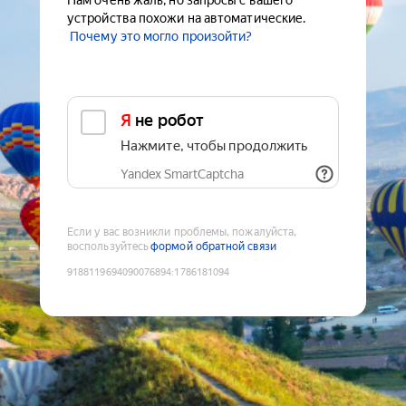
Нам очень жаль, но запросы с вашего
устройства похожи на автоматические.
Почему это могло произойти?
Я не робот
Нажмите, чтобы продолжить
Yandex SmartCaptcha
Если у вас возникли проблемы, пожалуйста,
воспользуйтесь
формой обратной связи
9188119694090076894
:
1786181094