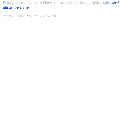
Если у вас возникли проблемы, пожалуйста, воспользуйтесь
формой
обратной связи
9193570679685793577
:
1786262320