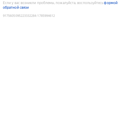
Если у вас возникли проблемы, пожалуйста, воспользуйтесь
формой
обратной связи
9175605095223332284
:
1785994612