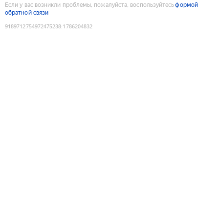
Если у вас возникли проблемы, пожалуйста, воспользуйтесь
формой
обратной связи
9189712754972475238
:
1786204832