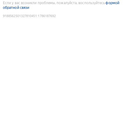
Если у вас возникли проблемы, пожалуйста, воспользуйтесь
формой
обратной связи
9188562501327810451
:
1786187692