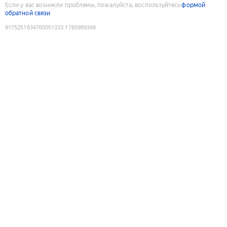
Если у вас возникли проблемы, пожалуйста, воспользуйтесь
формой
обратной связи
9175251834700051333
:
1785989348