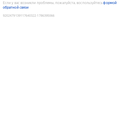
Если у вас возникли проблемы, пожалуйста, воспользуйтесь
формой
обратной связи
9202479139117640322
:
1786395066