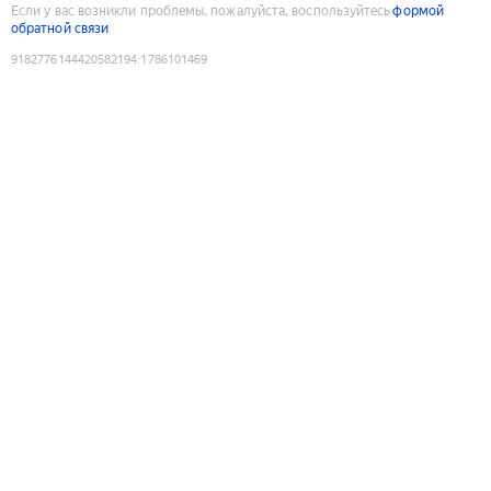
Если у вас возникли проблемы, пожалуйста, воспользуйтесь
формой
обратной связи
9182776144420582194
:
1786101469