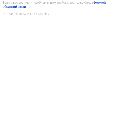
Если у вас возникли проблемы, пожалуйста, воспользуйтесь
формой
обратной связи
9181141937280521117
:
1786077117