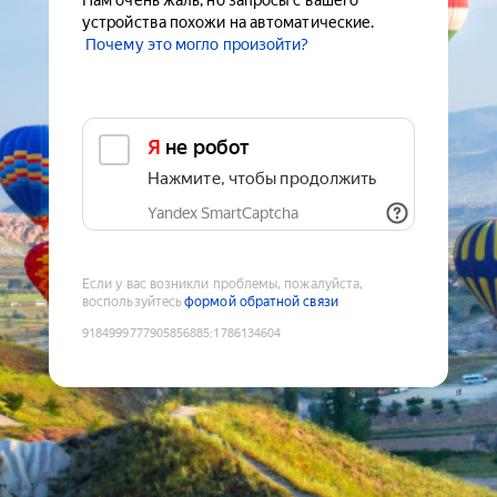
Нам очень жаль, но запросы с вашего
устройства похожи на автоматические.
Почему это могло произойти?
Я не робот
Нажмите, чтобы продолжить
Yandex SmartCaptcha
Если у вас возникли проблемы, пожалуйста,
воспользуйтесь
формой обратной связи
9184999777905856885
:
1786134604