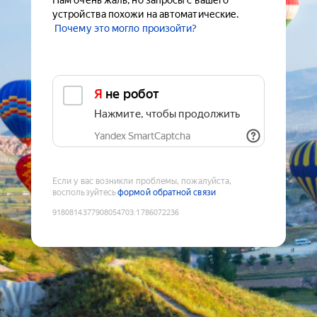
Нам очень жаль, но запросы с вашего
устройства похожи на автоматические.
Почему это могло произойти?
Я не робот
Нажмите, чтобы продолжить
Yandex SmartCaptcha
Если у вас возникли проблемы, пожалуйста,
воспользуйтесь
формой обратной связи
9180814377908054703
:
1786072236