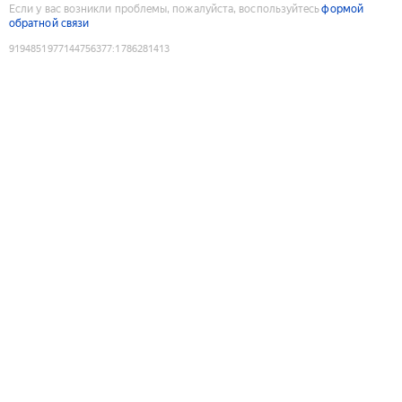
Если у вас возникли проблемы, пожалуйста, воспользуйтесь
формой
обратной связи
9194851977144756377
:
1786281413