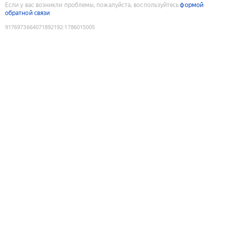
Если у вас возникли проблемы, пожалуйста, воспользуйтесь
формой
обратной связи
9176973664071892192
:
1786015005