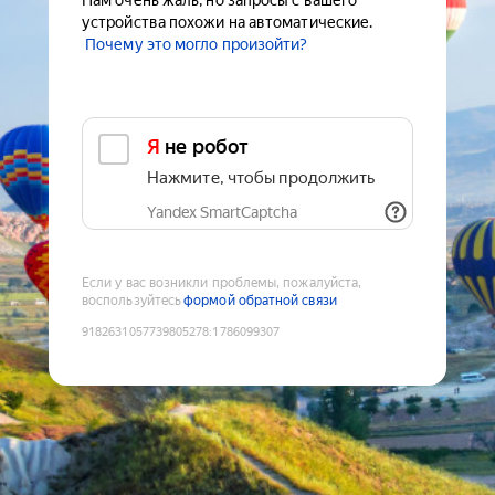
Нам очень жаль, но запросы с вашего
устройства похожи на автоматические.
Почему это могло произойти?
Я не робот
Нажмите, чтобы продолжить
Yandex SmartCaptcha
Если у вас возникли проблемы, пожалуйста,
воспользуйтесь
формой обратной связи
9182631057739805278
:
1786099307