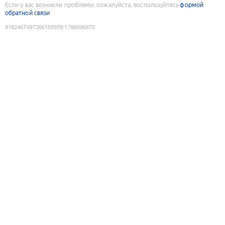
Если у вас возникли проблемы, пожалуйста, воспользуйтесь
формой
обратной связи
9182467497266150939
:
1786096870