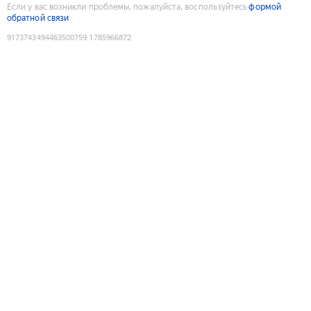
Если у вас возникли проблемы, пожалуйста, воспользуйтесь
формой
обратной связи
9173743494463500759
:
1785966872