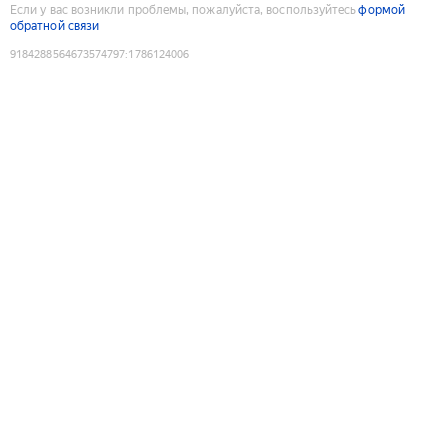
Если у вас возникли проблемы, пожалуйста, воспользуйтесь
формой
обратной связи
9184288564673574797
:
1786124006