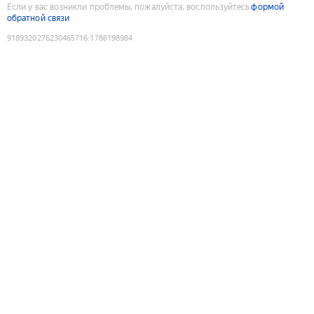
Если у вас возникли проблемы, пожалуйста, воспользуйтесь
формой
обратной связи
9189320276230465716
:
1786198984