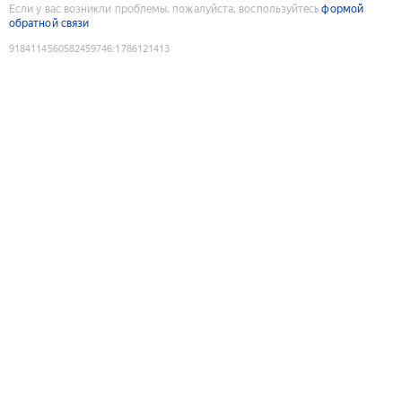
Если у вас возникли проблемы, пожалуйста, воспользуйтесь
формой
обратной связи
9184114560582459746
:
1786121413