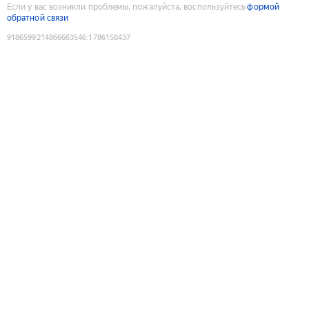
Если у вас возникли проблемы, пожалуйста, воспользуйтесь
формой
обратной связи
9186599214866663546
:
1786158437