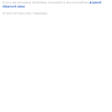
Если у вас возникли проблемы, пожалуйста, воспользуйтесь
формой
обратной связи
9179701597182017035
:
1786055655