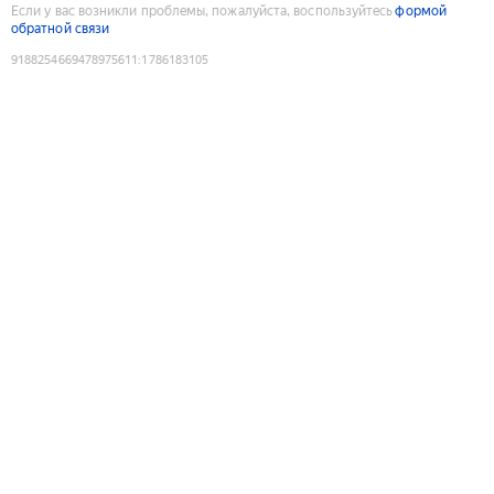
Если у вас возникли проблемы, пожалуйста, воспользуйтесь
формой
обратной связи
9188254669478975611
:
1786183105