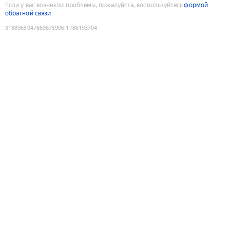
Если у вас возникли проблемы, пожалуйста, воспользуйтесь
формой
обратной связи
9188965947669675906
:
1786193704