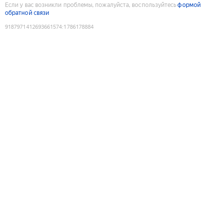
Если у вас возникли проблемы, пожалуйста, воспользуйтесь
формой
обратной связи
9187971412693661574
:
1786178884