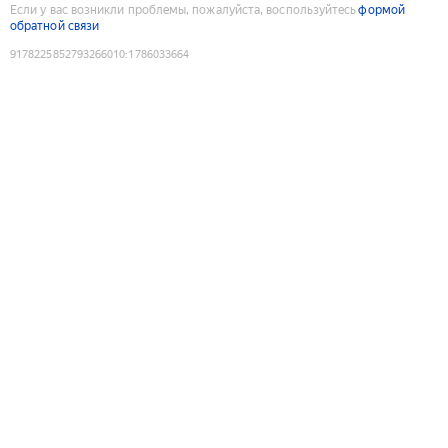
Если у вас возникли проблемы, пожалуйста, воспользуйтесь
формой
обратной связи
9178225852793266010
:
1786033664