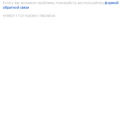
Если у вас возникли проблемы, пожалуйста, воспользуйтесь
формой
обратной связи
9198551111211026394
:
1786336534