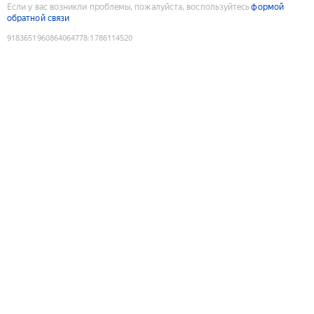
Если у вас возникли проблемы, пожалуйста, воспользуйтесь
формой
обратной связи
9183651960864064778
:
1786114520