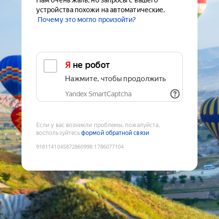
Нам очень жаль, но запросы с вашего
устройства похожи на автоматические.
Почему это могло произойти?
Я не робот
Нажмите, чтобы продолжить
Yandex SmartCaptcha
Если у вас возникли проблемы, пожалуйста,
воспользуйтесь
формой обратной связи
9181141045872860998
:
1786077104