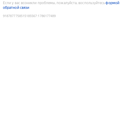
Если у вас возникли проблемы, пожалуйста, воспользуйтесь
формой
обратной связи
9187877758515185567
:
1786177489