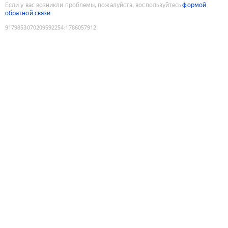
Если у вас возникли проблемы, пожалуйста, воспользуйтесь
формой
обратной связи
9179853070209592254
:
1786057912