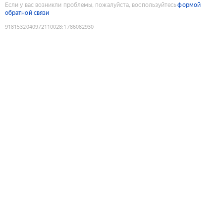
Если у вас возникли проблемы, пожалуйста, воспользуйтесь
формой
обратной связи
9181532040972110028
:
1786082930