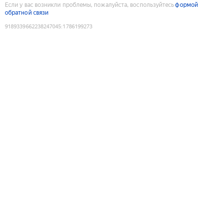
Если у вас возникли проблемы, пожалуйста, воспользуйтесь
формой
обратной связи
9189339662238247045
:
1786199273