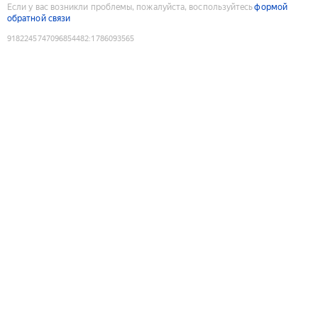
Если у вас возникли проблемы, пожалуйста, воспользуйтесь
формой
обратной связи
9182245747096854482
:
1786093565