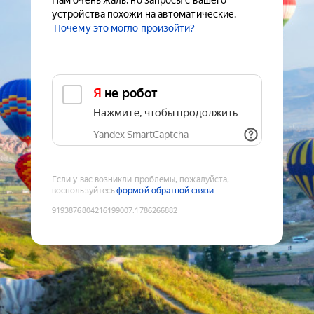
Нам очень жаль, но запросы с вашего
устройства похожи на автоматические.
Почему это могло произойти?
Я не робот
Нажмите, чтобы продолжить
Yandex SmartCaptcha
Если у вас возникли проблемы, пожалуйста,
воспользуйтесь
формой обратной связи
9193876804216199007
:
1786266882